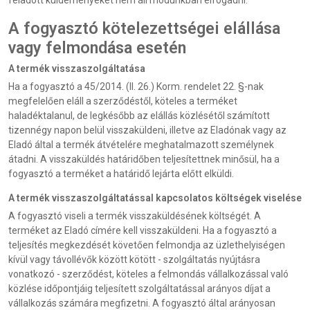
feladott küldeményeket nem áll módunkban elfogadni.
A fogyasztó kötelezettségei elállása
vagy felmondása esetén
A termék visszaszolgáltatása
Ha a fogyasztó a 45/2014. (II. 26.) Korm. rendelet 22. §-nak
megfelelően eláll a szerződéstől, köteles a terméket
haladéktalanul, de legkésőbb az elállás közlésétől számított
tizennégy napon belül visszaküldeni, illetve az Eladónak vagy az
Eladó által a termék átvételére meghatalmazott személynek
átadni. A visszaküldés határidőben teljesítettnek minősül, ha a
fogyasztó a terméket a határidő lejárta előtt elküldi.
A termék visszaszolgáltatással kapcsolatos költségek viselése
A fogyasztó viseli a termék visszaküldésének költségét. A
terméket az Eladó címére kell visszaküldeni. Ha a fogyasztó a
teljesítés megkezdését követően felmondja az üzlethelyiségen
kívül vagy távollévők között kötött - szolgáltatás nyújtásra
vonatkozó - szerződést, köteles a felmondás vállalkozással való
közlése időpontjáig teljesített szolgáltatással arányos díjat a
vállalkozás számára megfizetni. A fogyasztó által arányosan