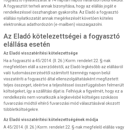
fogyasztó nyilatkozatát a 14 naptári napos határidőn belül elküldi.
A fogyasztót terheli annak bizonyítása, hogy az elállás jogát e
rendelkezéssel összhangban gyakorolta. Az Eladó a fogyasztó
elállási nyilatkozatát annak megérkezését követően köteles
elektronikus adathordozón (e-mailben) visszaigazolni.
Az Eladó kötelezettségei a fogyasztó
elállása esetén
Az Eladó visszatérítési kötelezettsége
Ha a fogyasztó a 45/2014. (II. 26.) Korm. rendelet 22. §-nak
megfelelően eláll a szerződéstől, az Eladó legkésőbb az elállásról
való tudomásszerzésétől számított tizennégy napon belül
visszatéríti a fogyasztó által ellenszolgáltatásként megfizetett
teljes összeget, ideértve a teljesítéssel összefüggésben felmerült
költségeket, így a szállítási díjat is. Felhívjuk a figyelmét, hogy ez a
rendelkezés nem vonatkozik a legkevésbé költséges szokásos
fuvarozási módtól eltérő fuvarozási mód választásával okozott
többletköltségekre.
Az Eladó visszatérítési kötelezettségének módja
A 45/2014. (II. 26.) Korm. rendelet 22. §-nak megfelelő elállás vagy