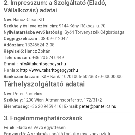
2. Impresszum: a Szolgáltató (Eladó,
Vállalkozás) adatai
Név:
Hancz-Clean Kft.
Székhely és levelezési cím:
9144 Kóny, Rákóczi u. 70.
Nyilvántartásba vevő hatóság:
Győri Törvényszék Cégbírósága
Cégjegyzékszám:
08-09-012042
Adószám:
13245524-2-08
Képviselő:
Hancz Zoltán
Telefonszám:
+36 20 524 0449
E-mail:
info@takaritogepgyor.hu
Honlap:
http://www.takaritogepgyor.hu
Bankszámlaszám:
K&H Bank: 10201006-50236370-00000000
Tárhelyszolgáltató adatai
Név:
Peter Pantelics
Székhely:
1230 Wien, Altmannsdorfer str. 172/31/2
Elérhetőség:
+36 20 9459 416 |
E-mail:
peter@pantelics.hu
3. Fogalommeghatározások
Felek:
Eladó és Vevő együttesen.
Fogyasztó:
A szakmája, önálló foglalkozása vagy üzleti