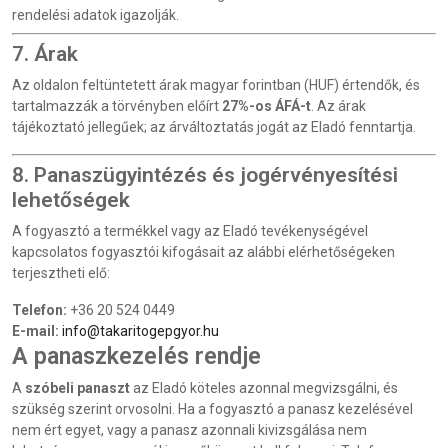
rendelési adatok igazolják.
7. Árak
Az oldalon feltüntetett árak magyar forintban (HUF) értendők, és
tartalmazzák a törvényben előírt
27%-os ÁFÁ-t
. Az árak
tájékoztató jellegűek; az árváltoztatás jogát az Eladó fenntartja.
8. Panaszügyintézés és jogérvényesítési
lehetőségek
A fogyasztó a termékkel vagy az Eladó tevékenységével
kapcsolatos fogyasztói kifogásait az alábbi elérhetőségeken
terjesztheti elő:
Telefon:
+36 20 524 0449
E-mail:
info@takaritogepgyor.hu
A panaszkezelés rendje
A
szóbeli panaszt
az Eladó köteles azonnal megvizsgálni, és
szükség szerint orvosolni. Ha a fogyasztó a panasz kezelésével
nem ért egyet, vagy a panasz azonnali kivizsgálása nem