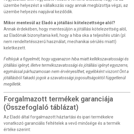
üzembe helyezést a vállalkozás vagy annak megbízottja végzi, az
üzembe helyezés napjával kezdődik.
Mikor mentesül az Eladó a jótállási kötelezettsége alól?
Annak érdekében, hogy mentesüljön a jótállási kötelezettség alól,
az Eladónak bizonyítania kell, hogy a hiba oka a teljesítés után (pl.
nem rendeltetésszerű használat, mechanikai sérülés miatt)
keletkezett.
Felhívjuk a figyelmét, hogy ugyanazon hiba miatt kellékszavatossági és
jótállási igényt, illetve termékszavatossági és jótállási igényt egyszerre,
egymással párhuzamosan nem érvényesíthet, egyébként viszont Önt a
jótállásból fakadó jogok a szavatossági jogosultságoktól függetlenül
megilletik.
Forgalmazott termékek garanciája
(Összefoglaló táblázat)
Az Eladó által forgalmazott háztartási és ipari termékekre
vonatkozó garanciális feltételek a vevő minősége és a termék
értéke szerint: