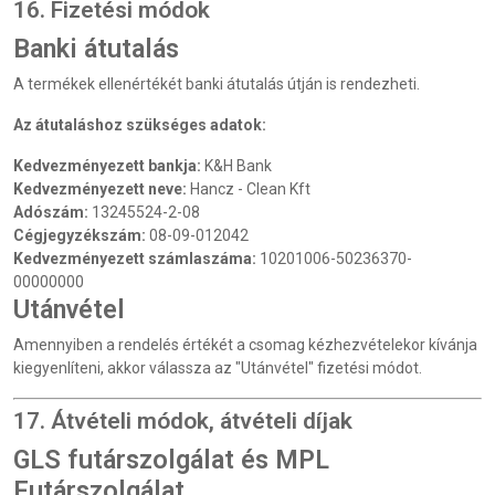
16. Fizetési módok
Banki átutalás
A termékek ellenértékét banki átutalás útján is rendezheti.
Az átutaláshoz szükséges adatok:
Kedvezményezett bankja:
K&H Bank
Kedvezményezett neve:
Hancz - Clean Kft
Adószám:
13245524-2-08
Cégjegyzékszám:
08-09-012042
Kedvezményezett számlaszáma:
10201006-50236370-
00000000
Utánvétel
Amennyiben a rendelés értékét a csomag kézhezvételekor kívánja
kiegyenlíteni, akkor válassza az "Utánvétel" fizetési módot.
17. Átvételi módok, átvételi díjak
GLS futárszolgálat és MPL
Futárszolgálat