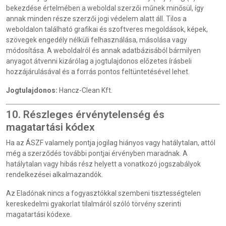
bekezdése értelmében a weboldal szerzői műnek minősül, így
annak minden része szerzői jogi védelem alatt áll. Tilos a
weboldalon található grafikai és szoftveres megoldások, képek,
szövegek engedély nélküli felhasználása, másolása vagy
módosítása. A weboldalról és annak adatbázisából bármilyen
anyagot átvenni kizárólag a jogtulajdonos előzetes írásbeli
hozzájárulásával és a forrás pontos feltüntetésével lehet.
Jogtulajdonos:
Hancz-Clean Kft.
10. Részleges érvénytelenség és
magatartási kódex
Ha az ÁSZF valamely pontja jogilag hiányos vagy hatálytalan, attól
még a szerződés további pontjai érvényben maradnak. A
hatálytalan vagy hibás rész helyett a vonatkozó jogszabályok
rendelkezései alkalmazandók.
Az Eladónak nincs a fogyasztókkal szembeni tisztességtelen
kereskedelmi gyakorlat tilalmáról szóló törvény szerinti
magatartási kódexe.