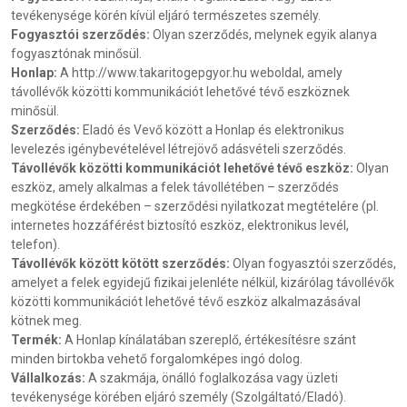
tevékenysége körén kívül eljáró természetes személy.
Fogyasztói szerződés:
Olyan szerződés, melynek egyik alanya
fogyasztónak minősül.
Honlap:
A http://www.takaritogepgyor.hu weboldal, amely
távollévők közötti kommunikációt lehetővé tévő eszköznek
minősül.
Szerződés:
Eladó és Vevő között a Honlap és elektronikus
levelezés igénybevételével létrejövő adásvételi szerződés.
Távollévők közötti kommunikációt lehetővé tévő eszköz:
Olyan
eszköz, amely alkalmas a felek távollétében – szerződés
megkötése érdekében – szerződési nyilatkozat megtételére (pl.
internetes hozzáférést biztosító eszköz, elektronikus levél,
telefon).
Távollévők között kötött szerződés:
Olyan fogyasztói szerződés,
amelyet a felek egyidejű fizikai jelenléte nélkül, kizárólag távollévők
közötti kommunikációt lehetővé tévő eszköz alkalmazásával
kötnek meg.
Termék:
A Honlap kínálatában szereplő, értékesítésre szánt
minden birtokba vehető forgalomképes ingó dolog.
Vállalkozás:
A szakmája, önálló foglalkozása vagy üzleti
tevékenysége körében eljáró személy (Szolgáltató/Eladó).