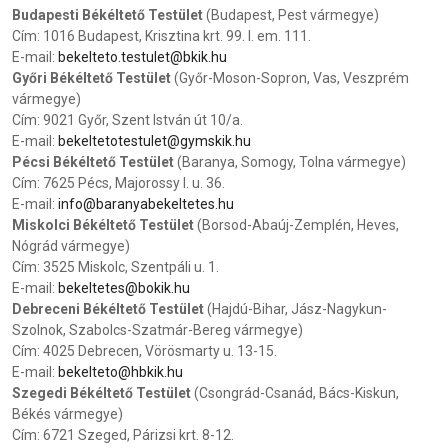
Budapesti Békéltető Testület
(Budapest, Pest vármegye)
Cím: 1016 Budapest, Krisztina krt. 99. I. em. 111.
E-mail:
bekelteto.testulet@bkik.hu
Győri Békéltető Testület
(Győr-Moson-Sopron, Vas, Veszprém
vármegye)
Cím: 9021 Győr, Szent István út 10/a.
E-mail:
bekeltetotestulet@gymskik.hu
Pécsi Békéltető Testület
(Baranya, Somogy, Tolna vármegye)
Cím: 7625 Pécs, Majorossy I. u. 36.
E-mail:
info@baranyabekeltetes.hu
Miskolci Békéltető Testület
(Borsod-Abaúj-Zemplén, Heves,
Nógrád vármegye)
Cím: 3525 Miskolc, Szentpáli u. 1.
E-mail:
bekeltetes@bokik.hu
Debreceni Békéltető Testület
(Hajdú-Bihar, Jász-Nagykun-
Szolnok, Szabolcs-Szatmár-Bereg vármegye)
Cím: 4025 Debrecen, Vörösmarty u. 13-15.
E-mail:
bekelteto@hbkik.hu
Szegedi Békéltető Testület
(Csongrád-Csanád, Bács-Kiskun,
Békés vármegye)
Cím: 6721 Szeged, Párizsi krt. 8-12.