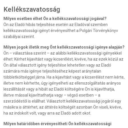
Kellékszavatosság
Milyen esetben élhet Ön a kellékszavatossági jogával?
Ön az Eladó hibás teljesítése esetén az Eladóval szemben
kellékszavatossági igényt érvényesíthet a Polgári Törvénykönyv
szabályai szerint.
Milyen jogok illetik meg Önt kellékszavatossági igénye alapján?
Ön – választása szerint – az alábbi kellékszavatossági igényekkel
élhet: Kérhet kijavítást vagy kicserélést, kivéve, ha az ezek közül az
Ön által választott igény teljesítése lehetetlen vagy az Eladó
számára más igénye teljesítéséhez képest aránytalan
többletköltséggel járna. Ha a kijavítást vagy a kicserélést nem kérte,
illetve nem kérhette, úgy igényelheti az ellenszolgáltatás arányos
leszállítását vagy a hibát az Eladó költségére Ön is kijavíthatja,
illetve mással kijavíttathatja vagy – végső esetben – a
szerződéstől is elállhat. Választott kellékszavatossági jogáról egy
másikra is áttérhet, az áttérés költségét azonban Ön viseli, kivéve,
ha az indokolt volt, vagy arra az Eladó adott okot.
Milyen határidőben érvényesítheti Ön kellékszavatossági