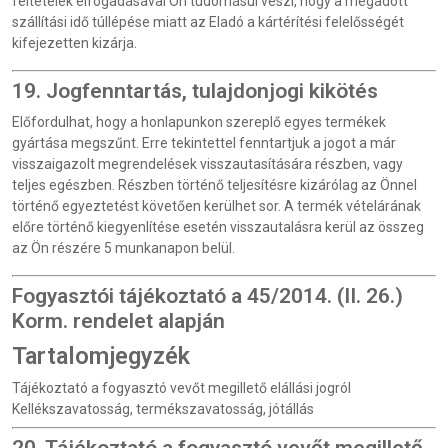
feltételek elfogadásával Ön tudomásul veszi, hogy a megadott
szállítási idő túllépése miatt az Eladó a kártérítési felelősségét
kifejezetten kizárja.
19. Jogfenntartás, tulajdonjogi kikötés
Előfordulhat, hogy a honlapunkon szereplő egyes termékek
gyártása megszűnt. Erre tekintettel fenntartjuk a jogot a már
visszaigazolt megrendelések visszautasítására részben, vagy
teljes egészben. Részben történő teljesítésre kizárólag az Önnel
történő egyeztetést követően kerülhet sor. A termék vételárának
előre történő kiegyenlítése esetén visszautalásra kerül az összeg
az Ön részére 5 munkanapon belül.
Fogyasztói tájékoztató a 45/2014. (II. 26.)
Korm. rendelet alapján
Tartalomjegyzék
Tájékoztató a fogyasztó vevőt megillető elállási jogról
Kellékszavatosság, termékszavatosság, jótállás