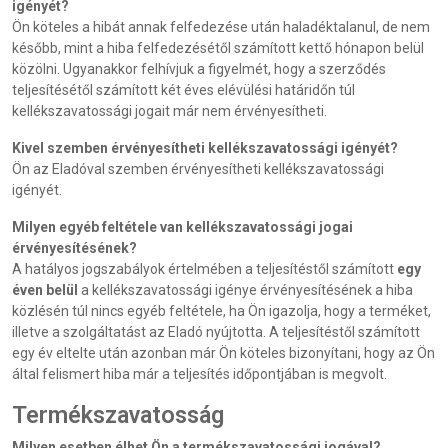
igényét?
Ön köteles a hibát annak felfedezése után haladéktalanul, de nem
később, mint a hiba felfedezésétől számított kettő hónapon belül
közölni. Ugyanakkor felhívjuk a figyelmét, hogy a szerződés
teljesítésétől számított két éves elévülési határidőn túl
kellékszavatossági jogait már nem érvényesítheti.
Kivel szemben érvényesítheti kellékszavatossági igényét?
Ön az Eladóval szemben érvényesítheti kellékszavatossági
igényét.
Milyen egyéb feltétele van kellékszavatossági jogai
érvényesítésének?
A hatályos jogszabályok értelmében a teljesítéstől számított
egy
éven belül
a kellékszavatossági igénye érvényesítésének a hiba
közlésén túl nincs egyéb feltétele, ha Ön igazolja, hogy a terméket,
illetve a szolgáltatást az Eladó nyújtotta. A teljesítéstől számított
egy év eltelte után azonban már Ön köteles bizonyítani, hogy az Ön
által felismert hiba már a teljesítés időpontjában is megvolt.
Termékszavatosság
Milyen esetben élhet Ön a termékszavatossági jogával?