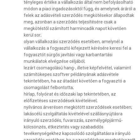
tényleges értéke a vállalkozás által nem befolyásolható
módon a piaci ingadozásoktól függ, és amelynek áráról a
felek az adásvételi szerződés megkötésekor állapodtak
meg, azonban a szerződés teljesítésére csak a
megkötéstől számított harmincadik napot követően
kerül sor;
olyan vállalkozási szerződés esetében, amelynél a
vállalkozás a fogyasztó kifejezett kérésére keresi fel a
fogyasztót sürgős javítási vagy karbantartási
munkálatok elvégzése céljából;
lezárt csomagolású hang-, illetve képfelvétel, valamint
számítökepes szoftver példányának adásvétele
tekintetében, ha az átadást követően a fogyasztó a
csomagolást felbontotta;
hírlap, folyóirat és időszaki lap tekintetében, az
előfizetéses szerződések kivételével;
nyilvános árverésen megkötött szerződések esetében;
lakáscélú szolgáltatás kivételével szállásnyújtásra
irányuló szerződés, fuvarozás, személygépjármű-
kölcsönzés, étkeztetés vagy szabadidős
tevékenységekhez kapcsolódó szolgáltatásra irányuló