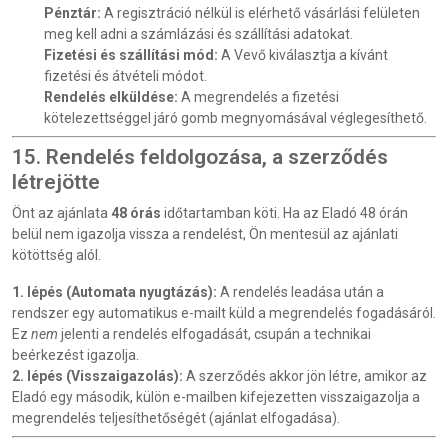
Pénztár:
A regisztráció nélkül is elérhető vásárlási felületen
meg kell adni a számlázási és szállítási adatokat.
Fizetési és szállítási mód:
A Vevő kiválasztja a kívánt
fizetési és átvételi módot.
Rendelés elküldése:
A megrendelés a fizetési
kötelezettséggel járó gomb megnyomásával véglegesíthető.
15. Rendelés feldolgozása, a szerződés
létrejötte
Önt az ajánlata
48 órás
időtartamban köti. Ha az Eladó 48 órán
belül nem igazolja vissza a rendelést, Ön mentesül az ajánlati
kötöttség alól.
1. lépés (Automata nyugtázás):
A rendelés leadása után a
rendszer egy automatikus e-mailt küld a megrendelés fogadásáról.
Ez
nem
jelenti a rendelés elfogadását, csupán a technikai
beérkezést igazolja.
2. lépés (Visszaigazolás):
A szerződés akkor jön létre, amikor az
Eladó egy második, külön e-mailben kifejezetten visszaigazolja a
megrendelés teljesíthetőségét (ajánlat elfogadása).