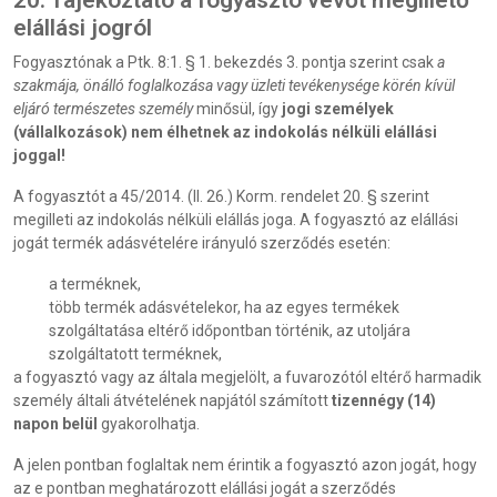
20. Tájékoztató a fogyasztó vevőt megillető
elállási jogról
Fogyasztónak a Ptk. 8:1. § 1. bekezdés 3. pontja szerint csak
a
szakmája, önálló foglalkozása vagy üzleti tevékenysége körén kívül
eljáró természetes személy
minősül, így
jogi személyek
(vállalkozások) nem élhetnek az indokolás nélküli elállási
joggal!
A fogyasztót a 45/2014. (II. 26.) Korm. rendelet 20. § szerint
megilleti az indokolás nélküli elállás joga. A fogyasztó az elállási
jogát termék adásvételére irányuló szerződés esetén:
a terméknek,
több termék adásvételekor, ha az egyes termékek
szolgáltatása eltérő időpontban történik, az utoljára
szolgáltatott terméknek,
a fogyasztó vagy az általa megjelölt, a fuvarozótól eltérő harmadik
személy általi átvételének napjától számított
tizennégy (14)
napon belül
gyakorolhatja.
A jelen pontban foglaltak nem érintik a fogyasztó azon jogát, hogy
az e pontban meghatározott elállási jogát a szerződés