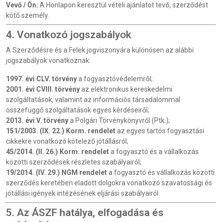
Vevő / Ön:
A Honlapon keresztül vételi ajánlatot tevő, szerződést
kötő személy.
4. Vonatkozó jogszabályok
A Szerződésre és a Felek jogviszonyára különösen az alábbi
jogszabályok vonatkoznak:
1997. évi CLV. törvény
a fogyasztóvédelemről;
2001. évi CVIII. törvény
az elektronikus kereskedelmi
szolgáltatások, valamint az információs társadalommal
összefüggő szolgáltatások egyes kérdéseiről;
2013. évi V. törvény
a Polgári Törvénykönyvről (Ptk.);
151/2003. (IX. 22.) Korm. rendelet
az egyes tartós fogyasztási
cikkekre vonatkozó kötelező jótállásról;
45/2014. (II. 26.) Korm. rendelet
a fogyasztó és a vállalkozás
közötti szerződések részletes szabályairól;
19/2014. (IV. 29.) NGM rendelet
a fogyasztó és vállalkozás közötti
szerződés keretében eladott dolgokra vonatkozó szavatossági és
jótállási igények intézésének eljárási szabályairól.
5. Az ÁSZF hatálya, elfogadása és