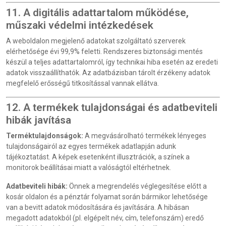
11. A digitális adattartalom működése,
műszaki védelmi intézkedések
A weboldalon megjelenő adatokat szolgáltató szerverek
elérhetősége évi 99,9% feletti. Rendszeres biztonsági mentés
készül a teljes adattartalomról, így technikai hiba esetén az eredeti
adatok visszaállíthatók. Az adatbázisban tárolt érzékeny adatok
megfelelő erősségű titkosítással vannak ellátva.
12. A termékek tulajdonságai és adatbeviteli
hibák javítása
Terméktulajdonságok:
A megvásárolható termékek lényeges
tulajdonságairól az egyes termékek adatlapján adunk
tájékoztatást. A képek esetenként illusztrációk, a színek a
monitorok beállításai miatt a valóságtól eltérhetnek.
Adatbeviteli hibák:
Önnek a megrendelés véglegesítése előtt a
kosár oldalon és a pénztár folyamat során bármikor lehetősége
van a bevitt adatok módosítására és javítására. A hibásan
megadott adatokból (pl. elgépelt név, cím, telefonszám) eredő