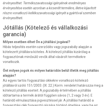
érvényesíthet. Termékszavatossági igényének eredményes
érvényesítése esetén azonban a kicserélt termékre, illetve kijavított
részre vonatkozó kellékszavatossági igényét a gyártóval szemben
érvényesítheti.
Jótállás (Kötelező és vállalkozási
garancia)
Milyen esetben élhet Ön a jótállási jogával?
Hibás teljesítés esetén szerződés vagy jogszabály alapján a
kötelezett jótállásra köteles. A kötelező jótállás kizárólag a
fogyasztónak minősülő vevők által vásárolt termékekre
vonatkozik.
Önt milyen jogok és milyen határidőn belül illetik meg jótállás
alapján?
Az egyes tartós fogyasztási cikkekre vonatkozó kötelező
jótállásról szóló 151/2003. (IX. 22.) Korm. rendelet határozza meg a
kötelező jótállás eseteit. A jogszabály értelmében a jótállás
időtartama a termék árától függően sávos (1, 2 vagy 3 év). E
határidő elmulasztása jogvesztéssel jár. A jótállási határidő a
fogyasztási cikk fogyasztó részére történő átadása, vagy ha az