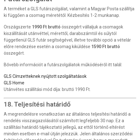
A terméket a GLS futárszolgálat, valamint a Magyar Posta szállítja
ki függően a csomag méretétől. Kézbesítés 1-2 munkanap.
Országszerte
1990 Ft bruttó
összegért vállaljuk a csomagok
kiszállítását utánvéttel, mérettől, darabszámtól és súlytól
függetlenül GLS futár segítségével, illetve további opció a vételár
előre rendezése esetén a csomag kiküldése
1590 Ft bruttó
összegért.
Bővebb információt a futárszolgálatok működéséről itt talál:
GLS Címzetteknek nyújtott szolgáltatások
GLS Home
Utánvétes szállítási mód díja: bruttó 1990 Ft.
18. Teljesítési határidő
A megrendelésre vonatkozóan az általános teljesítési határidő a
rendelés visszaigazolásától számított legfeljebb 30 nap. Ez a
szállítási határidő tájékoztató jellegű, az ettől történő eltérést
minden esetben e-mail útján jelezzük. Jelen általános szerződési