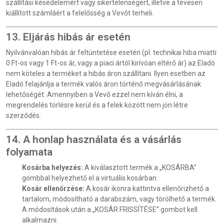
szállítási késedelemért vagy sikertelenségért, illetve a tévesen
kiállított számláért a felelősség a Vevőt terheli.
13. Eljárás hibás ár esetén
Nyilvánvalóan hibás ár feltüntetése esetén (pl. technikai hiba miatti
0 Ft-os vagy 1 Ft-os ár, vagy a piaci ártól kirívóan eltérő ár) az Eladó
nem köteles a terméket a hibás áron szállítani. Ilyen esetben az
Eladó felajánlja a termék valós áron történő megvásárlásának
lehetőségét. Amennyiben a Vevő ezzel nem kíván élni, a
megrendelés törlésre kerül és a felek között nem jön létre
szerződés.
14. A honlap használata és a vásárlás
folyamata
Kosárba helyezés:
A kiválasztott termék a „KOSÁRBA”
gombbal helyezhető el a virtuális kosárban.
Kosár ellenőrzése:
A kosár ikonra kattintva ellenőrizhető a
tartalom, módosítható a darabszám, vagy törölhető a termék.
A módosítások után a „KOSÁR FRISSÍTÉSE” gombot kell
alkalmazni.