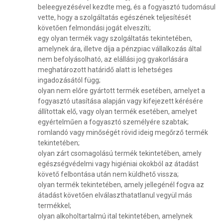
beleegyezésével kezdte meg, és a fogyasztó tudomásul
vette, hogy a szolgáltatás egészének teljesítését
követően felmondási jogát elveszíti;
egy olyan termék vagy szolgáltatás tekintetében,
amelynek ára, illetve díja a pénzpiac vállalkozás által
nem befolyásolható, az elállási jog gyakorlására
meghatározott határidő alatt is lehetséges
ingadozásától függ;
olyan nem előre gyártott termék esetében, amelyet a
fogyasztó utasítása alapján vagy kifejezett kérésére
állítottak elő, vagy olyan termék esetében, amelyet
egyértelműen a fogyasztó személyére szabtak;
romlandó vagy minőségét rövid ideig megőrző termék
tekintetében;
olyan zárt csomagolású termék tekintetében, amely
egészségvédelmi vagy higiéniai okokból az átadást
követő felbontása után nem küldhető vissza;
olyan termék tekintetében, amely jellegénél fogva az
átadást követően elválaszthatatlanul vegyül más
termékkel;
olyan alkoholtartalmú ital tekintetében, amelynek