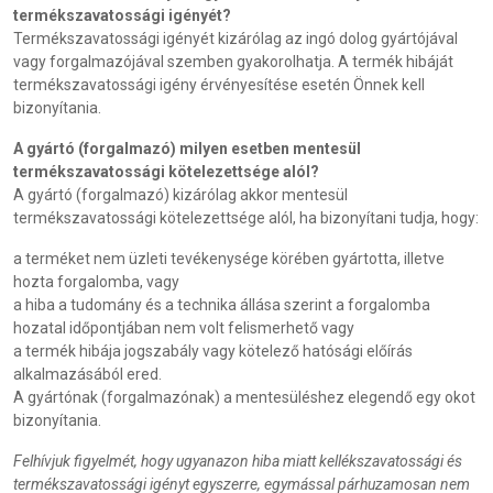
termékszavatossági igényét?
Termékszavatossági igényét kizárólag az ingó dolog gyártójával
vagy forgalmazójával szemben gyakorolhatja. A termék hibáját
termékszavatossági igény érvényesítése esetén Önnek kell
bizonyítania.
A gyártó (forgalmazó) milyen esetben mentesül
termékszavatossági kötelezettsége alól?
A gyártó (forgalmazó) kizárólag akkor mentesül
termékszavatossági kötelezettsége alól, ha bizonyítani tudja, hogy:
a terméket nem üzleti tevékenysége körében gyártotta, illetve
hozta forgalomba, vagy
a hiba a tudomány és a technika állása szerint a forgalomba
hozatal időpontjában nem volt felismerhető vagy
a termék hibája jogszabály vagy kötelező hatósági előírás
alkalmazásából ered.
A gyártónak (forgalmazónak) a mentesüléshez elegendő egy okot
bizonyítania.
Felhívjuk figyelmét, hogy ugyanazon hiba miatt kellékszavatossági és
termékszavatossági igényt egyszerre, egymással párhuzamosan nem