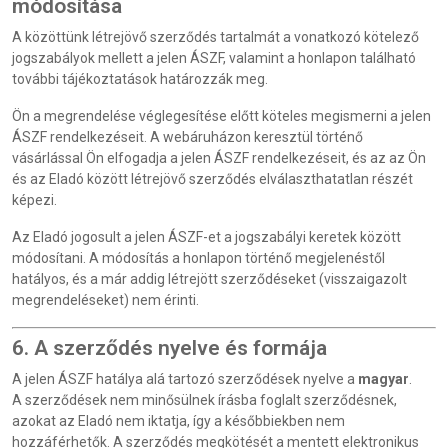
módosítása
A közöttünk létrejövő szerződés tartalmát a vonatkozó kötelező
jogszabályok mellett a jelen ÁSZF, valamint a honlapon található
további tájékoztatások határozzák meg.
Ön a megrendelése véglegesítése előtt köteles megismerni a jelen
ÁSZF rendelkezéseit. A webáruházon keresztül történő
vásárlással Ön elfogadja a jelen ÁSZF rendelkezéseit, és az az Ön
és az Eladó között létrejövő szerződés elválaszthatatlan részét
képezi.
Az Eladó jogosult a jelen ÁSZF-et a jogszabályi keretek között
módosítani. A módosítás a honlapon történő megjelenéstől
hatályos, és a már addig létrejött szerződéseket (visszaigazolt
megrendeléseket) nem érinti.
6. A szerződés nyelve és formája
A jelen ÁSZF hatálya alá tartozó szerződések nyelve a
magyar
.
A szerződések nem minősülnek írásba foglalt szerződésnek,
azokat az Eladó nem iktatja, így a későbbiekben nem
hozzáférhetők. A szerződés megkötését a mentett elektronikus