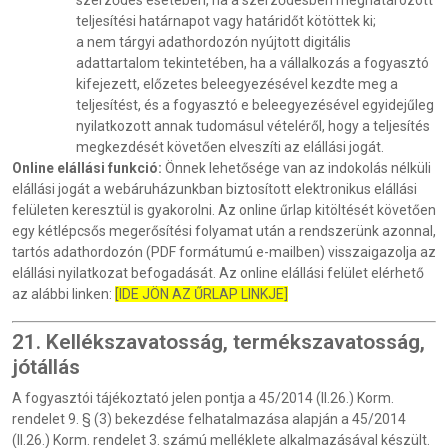
szerződés esetében, ha a szerződésben meghatározott
teljesítési határnapot vagy határidőt kötöttek ki;
a nem tárgyi adathordozón nyújtott digitális
adattartalom tekintetében, ha a vállalkozás a fogyasztó
kifejezett, előzetes beleegyezésével kezdte meg a
teljesítést, és a fogyasztó e beleegyezésével egyidejűleg
nyilatkozott annak tudomásul vételéről, hogy a teljesítés
megkezdését követően elveszíti az elállási jogát.
Online elállási funkció:
Önnek lehetősége van az indokolás nélküli
elállási jogát a webáruházunkban biztosított elektronikus elállási
felületen keresztül is gyakorolni. Az online űrlap kitöltését követően
egy kétlépcsős megerősítési folyamat után a rendszerünk azonnal,
tartós adathordozón (PDF formátumú e-mailben) visszaigazolja az
elállási nyilatkozat befogadását. Az online elállási felület elérhető
az alábbi linken:
[IDE JÖN AZ ŰRLAP LINKJE]
21. Kellékszavatosság, termékszavatosság,
jótállás
A fogyasztói tájékoztató jelen pontja a 45/2014 (II.26.) Korm.
rendelet 9. § (3) bekezdése felhatalmazása alapján a 45/2014
(II.26.) Korm. rendelet 3. számú melléklete alkalmazásával készült.