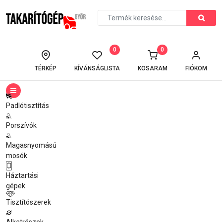
0
0
TÉRKÉP
KÍVÁNSÁGLISTA
KOSARAM
FIÓKOM
Padlótisztítás
Porszívók
Magasnyomású
mosók
Háztartási
gépek
Tisztítószerek