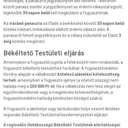
lehetséges, a panaszról jegyzőkönyvet kell felvenni. Telefonon
közölt panasz esetén a jegyzőkönyvet az érdemi válasszal együtt,
legkésőbb
30 napon belül
kell megküldeni a fogyasztónak.
Az
írásbeli panaszra
az Eladó a beérkezést követő
30 napon belül
köteles írásban, indokolással ellátott érdemi választ adni. A
panaszról felvett jegyzőkönyvet és a válasz másolatát az Eladó
3
évig
köteles megőrizni.
Békéltető Testületi eljárás
Amennyiben a fogyasztói jogvita a felek között nem rendeződik, a
fogyasztó békéltető testülethez fordulhat. A fogyasztóvédelmi
törvény alapján a vállalkozást
kötelező alávetési kötelezettség
terheli
, amennyiben a fogyasztó igénye (a vitatott összeg) nem
haladja meg a
250 000 Ft-ot
. Ha a vállalkozás nem tesz eleget az
együttműködésnek vagy a megjelenési kötelezettségének, a
fogyasztóvédelmi hatóság kötelezően bírságot szab ki.
A fogyasztó a lakóhelye vagy tartózkodási helye szerint illetékes
regionális Békéltető Testületnél kezdeményezhet eljárást.
A regionális illetékességű Békéltető Testületek elérhetőségei: