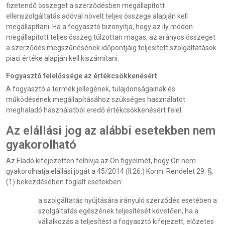
fizetendő összeget a szerződésben megállapított
ellenszolgáltatás adóval növelt teljes összege alapján kell
megállapítani. Ha a fogyasztó bizonyítja, hogy az ily módon
megállapított teljes összeg túlzottan magas, az arányos összeget
a szerződés megszűnésének időpontjáig teljesített szolgáltatások
piaci értéke alapján kell kiszámítani.
Fogyasztó felelőssége az értékcsökkenésért
A fogyasztó a termék jellegének, tulajdonságainak és
működésének megállapításához szükséges használatot
meghaladó használatból eredő értékcsökkenésért felel.
Az elállási jog az alábbi esetekben nem
gyakorolható
Az Eladó kifejezetten felhívja az Ön figyelmét, hogy Ön nem
gyakorolhatja elállási jogát a 45/2014 (II.26.) Korm. Rendelet 29. §.
(1) bekezdésében foglalt esetekben:
a szolgáltatás nyújtására irányuló szerződés esetében a
szolgáltatás egészének teljesítését követően, ha a
vállalkozás a teljesítést a fogyasztó kifejezett, előzetes