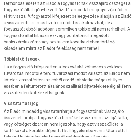
felmondás esetén az Eladó a fogyasztónak visszajáró összeget a
fogyasztó által igénybe vett fizetési móddal megegyező módon
téríti vissza. A fogyasztó kifejezett beleegyezése alapján az Eladó
a visszatérítésre más fizetési módot is alkalmazhat, de a
fogyasztót ebből adódóan semmilyen többletdíj nem terhelheti. A
Fogyasztó által hibásan és/vagy pontatlanul megadott
bankszámlaszám vagy postai cím következtében történő
késedelem miatt az Eladót felelősség nem terheli.
Többletköltségek
Ha a fogyasztó kifejezetten a legkevésbé költséges szokásos
fuvarozási módtól eltérő fuvarozási módot választ, az Eladó nem
köteles visszatéríteni az ebből eredő többletköltségeket. Ilyen
esetben a feltüntetett általános szállítási díjtételek erejéig áll fenn
visszatérítési kötelezettségünk.
Visszatartási jog
Az Eladó mindaddig visszatarthatja a fogyasztónak visszajáró
összeget, amíg a fogyasztó a terméket vissza nem szolgáltatta,
vagy kétséget kizáróan nem igazolta, hogy azt visszaküldte; a
kettő közül a korábbi időpontot kell figyelembe venni. Utánvéttel