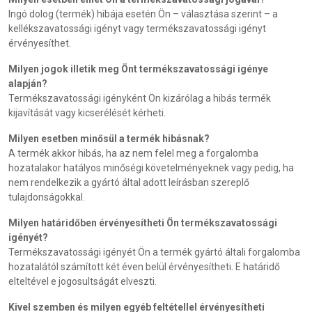
Ingó dolog (termék) hibája esetén Ön – választása szerint – a
kellékszavatossági igényt vagy termékszavatossági igényt
érvényesíthet.
Milyen jogok illetik meg Önt termékszavatossági igénye
alapján?
Termékszavatossági igényként Ön kizárólag a hibás termék
kijavítását vagy kicserélését kérheti.
Milyen esetben minősül a termék hibásnak?
A termék akkor hibás, ha az nem felel meg a forgalomba
hozatalakor hatályos minőségi követelményeknek vagy pedig, ha
nem rendelkezik a gyártó által adott leírásban szereplő
tulajdonságokkal.
Milyen határidőben érvényesítheti Ön termékszavatossági
igényét?
Termékszavatossági igényét Ön a termék gyártó általi forgalomba
hozatalától számított két éven belül érvényesítheti. E határidő
elteltével e jogosultságát elveszti.
Kivel szemben és milyen egyéb feltétellel érvényesítheti