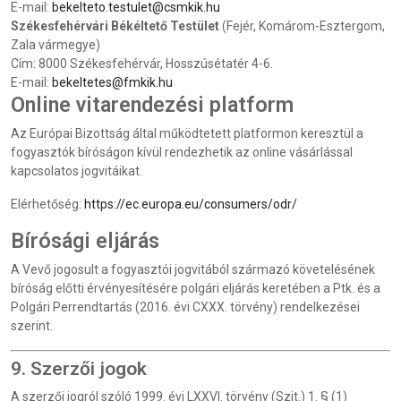
E-mail:
bekelteto.testulet@csmkik.hu
Székesfehérvári Békéltető Testület
(Fejér, Komárom-Esztergom,
Zala vármegye)
Cím: 8000 Székesfehérvár, Hosszúsétatér 4-6.
E-mail:
bekeltetes@fmkik.hu
Online vitarendezési platform
Az Európai Bizottság által működtetett platformon keresztül a
fogyasztók bíróságon kívül rendezhetik az online vásárlással
kapcsolatos jogvitáikat.
Elérhetőség:
https://ec.europa.eu/consumers/odr/
Bírósági eljárás
A Vevő jogosult a fogyasztói jogvitából származó követelésének
bíróság előtti érvényesítésére polgári eljárás keretében a Ptk. és a
Polgári Perrendtartás (2016. évi CXXX. törvény) rendelkezései
szerint.
9. Szerzői jogok
A szerzői jogról szóló 1999. évi LXXVI. törvény (Szjt.) 1. § (1)