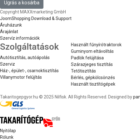
Ugrás a kosárba
Copyright MAXXmarketing GmbH
JoomShopping Download & Support
Áruházunk
Árajánlat
Szervíz információk
Szolgáltatások
Használt fűnyírótraktorok
Guminyom eltávolítás
Autótisztítás, autóápolás
Padlók felújítása
Szerviz
Szárazjeges tisztítás
Ház-, épület-, csarnoktisztítás
Tetőtisztítás
Villanymotor felújítás
Bérlés, gépkölcsönzés
Használt tisztítógépek
Takaritogepgyor.hu © 2025 Nilfisk. All Rights Reserved. Designed by
pan
Nyitólap
Rólunk