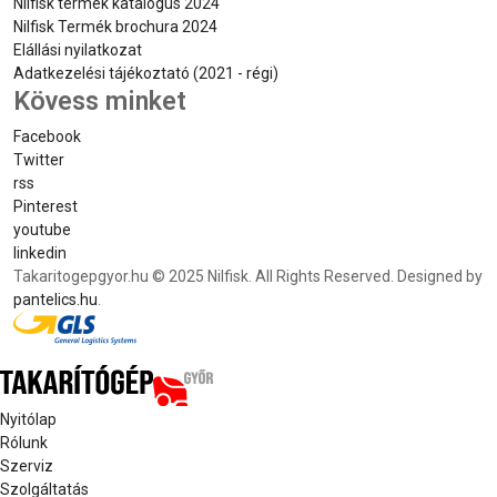
Nilfisk termék katalógus 2024
Nilfisk Termék brochura 2024
Elállási nyilatkozat
Adatkezelési tájékoztató (2021 - régi)
Kövess minket
Facebook
Twitter
rss
Pinterest
youtube
linkedin
Takaritogepgyor.hu © 2025 Nilfisk. All Rights Reserved. Designed by
pantelics.hu
.
Nyitólap
Rólunk
Szerviz
Szolgáltatás