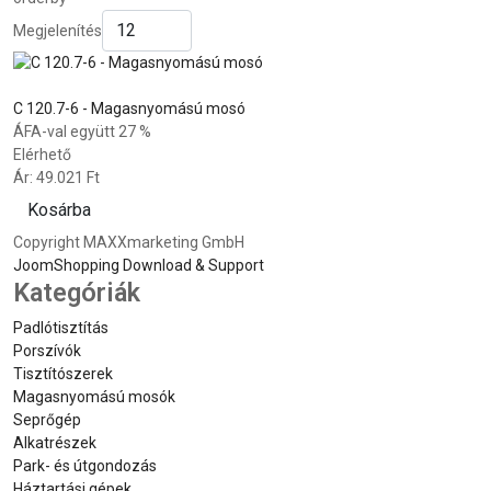
Megjelenítés
C 120.7-6 - Magasnyomású mosó
ÁFA-val együtt 27 %
Elérhető
Ár:
49.021 Ft
Kosárba
Copyright MAXXmarketing GmbH
JoomShopping Download & Support
Kategóriák
Padlótisztítás
Porszívók
Tisztítószerek
Magasnyomású mosók
Seprőgép
Alkatrészek
Park- és útgondozás
Háztartási gépek