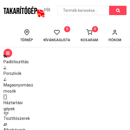
0
0
TÉRKÉP
KÍVÁNSÁGLISTA
KOSARAM
FIÓKOM
Padlótisztítás
Porszívók
Magasnyomású
mosók
Háztartási
gépek
Tisztítószerek