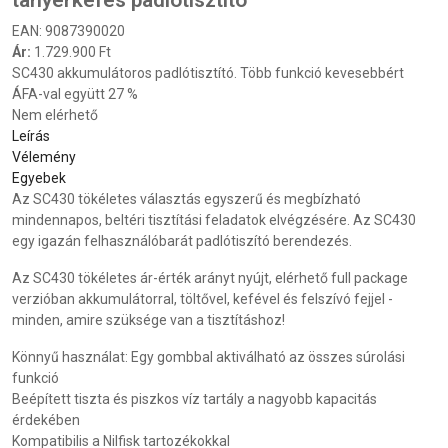
tányérkefés padlótisztító
EAN:
9087390020
Ár:
1.729.900 Ft
SC430 akkumulátoros padlótisztító. Több funkció kevesebbért
ÁFA-val együtt 27 %
Nem elérhető
Leírás
Vélemény
Egyebek
Az SC430 tökéletes választás egyszerű és megbízható
mindennapos, beltéri tisztítási feladatok elvégzésére. Az SC430
egy igazán felhasználóbarát padlótiszító berendezés.
Az SC430 tökéletes ár-érték arányt nyújt, elérhető full package
verzióban akkumulátorral, töltővel, kefével és felszívó fejjel -
minden, amire szüksége van a tisztításhoz!
Könnyű használat: Egy gombbal aktiválható az összes súrolási
funkció
Beépített tiszta és piszkos víz tartály a nagyobb kapacitás
érdekében
Kompatibilis a Nilfisk tartozékokkal