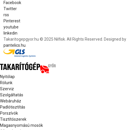
Facebook
Twitter
rss
Pinterest
youtube
linkedin
Takaritogepgyor.hu © 2025 Nilfisk. All Rights Reserved. Designed by
pantelics.hu
.
Nyitólap
Rólunk
Szerviz
Szolgáltatás
Webáruház
Padlótisztítás
Porszívók
Tisztítószerek
Magasnyomású mosók