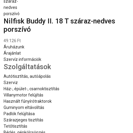
Nilfisk Buddy II. 18 T száraz-nedves
porszívó
49.126 Ft
Áruházunk
Árajánlat
Szervíz információk
Szolgáltatások
Autótisztítás, autóápolás
Szerviz
Ház-, épület-, csarnoktisztítás
Villanymotor felújítás
Használt fűnyírótraktorok
Guminyom eltávolítás
Padlók felújítása
Szárazjeges tisztítás
Tetőtisztítás
Bérlés, gépkölcsönzés