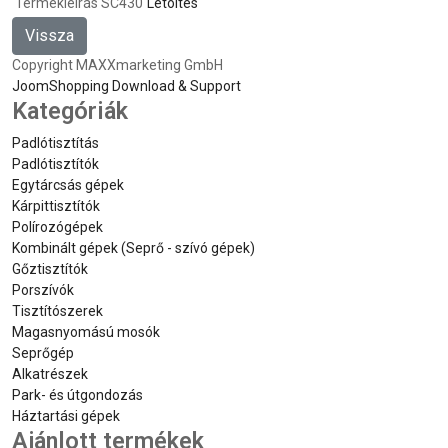
Termékleírás SC430
Letöltés
Copyright MAXXmarketing GmbH
JoomShopping Download & Support
Kategóriák
Padlótisztítás
Padlótisztítók
Egytárcsás gépek
Kárpittisztítók
Polírozógépek
Kombinált gépek (Seprő - szívó gépek)
Gőztisztítók
Porszívók
Tisztítószerek
Magasnyomású mosók
Seprőgép
Alkatrészek
Park- és útgondozás
Háztartási gépek
Ajánlott termékek