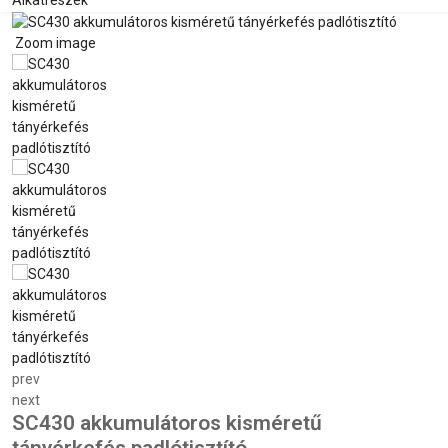
Alkatrészek
Zoom image
prev
next
SC430 akkumulátoros kisméretű