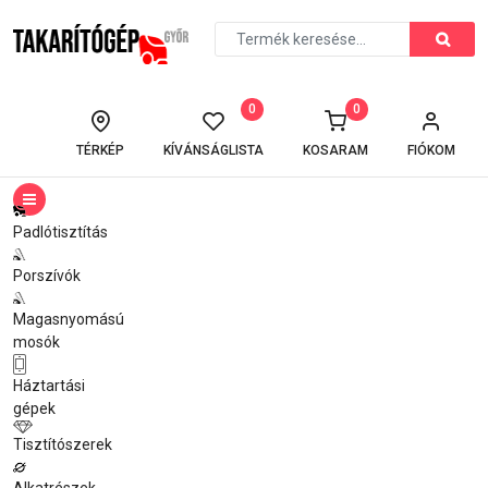
0
0
TÉRKÉP
KÍVÁNSÁGLISTA
KOSARAM
FIÓKOM
Padlótisztítás
Porszívók
Magasnyomású
mosók
Háztartási
gépek
Tisztítószerek