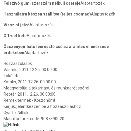
Felszívó gumi szerszám nélküli cseréje
Alaptartozék
Használatra készen szállítva (teljes csomag)
Alaptartozék
Vízszint jelző
Alaptartozék
Off-set kefe
Alaptartozék
Összenyomható leeresztő cső az áramlás ellenőrzése
érdekében
Alaptartozék
Hozzászólások
Vásárló
,
2011.12.26. 00:00:00
Tökéletes
Katalin
,
2011.12.26. 00:00:00
Meggyorsítja a takarítást, és munkaerőt spórol
Reptér
,
2011.12.26. 00:00:00
Remek termék - Köszönöm!
Kérjük, jelentkezzen be a hozzászóláshoz.
Gyártó:
Nilfisk
Manufacturer code:
9087390020