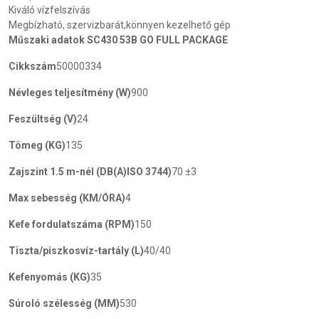
Kiváló vízfelszívás
Megbízható, szervizbarát,könnyen kezelhető gép
Műszaki adatok SC430 53B GO FULL PACKAGE
Cikkszám
50000334
Névleges teljesítmény (W)
900
Feszültség (V)
24
Tömeg (KG)
135
Zajszint 1.5 m-nél (DB(A)ISO 3744)
70 ±3
Max sebesség (KM/ÓRA)
4
Kefe fordulatszáma (RPM)
150
Tiszta/piszkosvíz-tartály (L)
40/40
Kefenyomás (KG)
35
Súroló szélesség (MM)
530