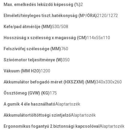
Max. emelkedés leküzdő képesség (%)
2
Elméleti/tényleges tiszt.hatékonyság (M²/ÓRA)
2120/1272
Kefe/pad átmérője (MM)
530/508
Hosszúság x szélesség x magasság (CM)
114x55x110
Felszívófej szélessége (MM)
760
Szívómotor teljesítménye (W)
350
Vákuum (MM H2O)
1200
Akkumulátor befogadó méret (HXSZXM) (MM)
340x330x260
Össztömeg (GVW) (KG)
175
A gumik 4 éle használható
Alaptartozék
Akkumulátortöltöttségi szintjelző
Alaptartozék
Ergonomikus fogantyú 2 biztonsági kapcsolóval
Alaptartozék