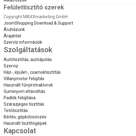
Alkatrészek
Felülettisztító szerek
Copyright MAXXmarketing GmbH
JoomShopping Download & Support
Áruházunk
Árajánlat
Szervíz információk
Szolgáltatások
Autótisztítás, autóápolás
Szerviz
Ház-, épület-, csarnoktisztítás
Villanymotor felújítás
Használt fűnyírótraktorok
Guminyom eltávolítás
Padlók felújítása
Szárazjeges tisztítás
Tetőtisztítás
Bérlés, gépkölcsönzés
Használt tisztítógépek
Kapcsolat