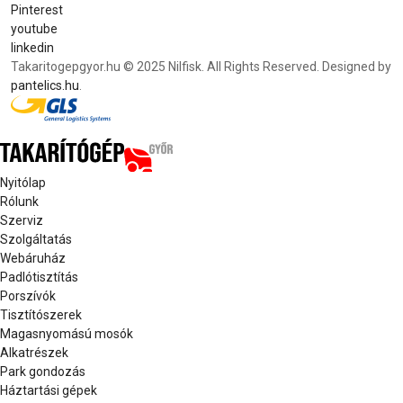
Pinterest
youtube
linkedin
Takaritogepgyor.hu © 2025 Nilfisk. All Rights Reserved. Designed by
pantelics.hu
.
Nyitólap
Rólunk
Szerviz
Szolgáltatás
Webáruház
Padlótisztítás
Porszívók
Tisztítószerek
Magasnyomású mosók
Alkatrészek
Park gondozás
Háztartási gépek