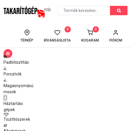
0
0
TÉRKÉP
KÍVÁNSÁGLISTA
KOSARAM
FIÓKOM
Padlótisztítás
Porszívók
Magasnyomású
mosók
Háztartási
gépek
Tisztítószerek