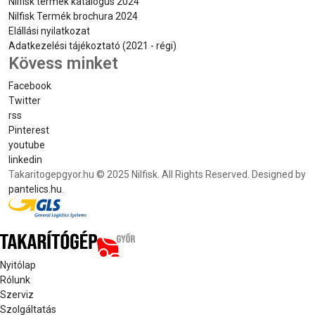
Nilfisk termék katalógus 2024
Nilfisk Termék brochura 2024
Elállási nyilatkozat
Adatkezelési tájékoztató (2021 - régi)
Kövess minket
Facebook
Twitter
rss
Pinterest
youtube
linkedin
Takaritogepgyor.hu © 2025 Nilfisk. All Rights Reserved. Designed by
pantelics.hu
.
Nyitólap
Rólunk
Szerviz
Szolgáltatás