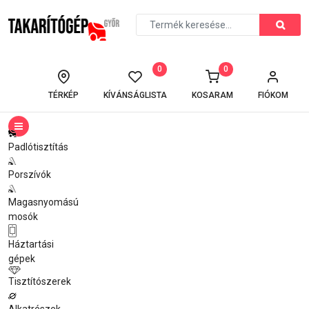
0
0
TÉRKÉP
KÍVÁNSÁGLISTA
KOSARAM
FIÓKOM
Padlótisztítás
Porszívók
Magasnyomású
mosók
Háztartási
gépek
Tisztítószerek