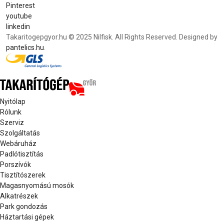
Pinterest
youtube
linkedin
Takaritogepgyor.hu © 2025 Nilfisk. All Rights Reserved. Designed by
pantelics.hu
.
Nyitólap
Rólunk
Szerviz
Szolgáltatás
Webáruház
Padlótisztítás
Porszívók
Tisztítószerek
Magasnyomású mosók
Alkatrészek
Park gondozás
Háztartási gépek