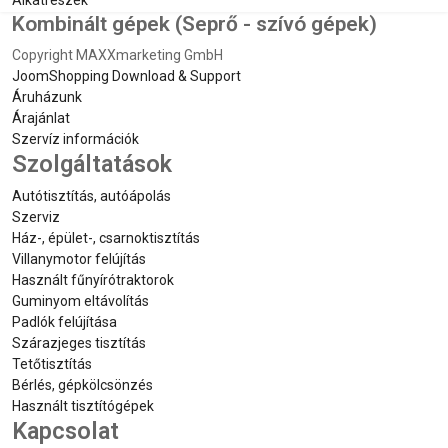
Alkatrészek
Kombinált gépek (Seprő - szívó gépek)
Copyright MAXXmarketing GmbH
JoomShopping Download & Support
Áruházunk
Árajánlat
Szervíz információk
Szolgáltatások
Autótisztítás, autóápolás
Szerviz
Ház-, épület-, csarnoktisztítás
Villanymotor felújítás
Használt fűnyírótraktorok
Guminyom eltávolítás
Padlók felújítása
Szárazjeges tisztítás
Tetőtisztítás
Bérlés, gépkölcsönzés
Használt tisztítógépek
Kapcsolat