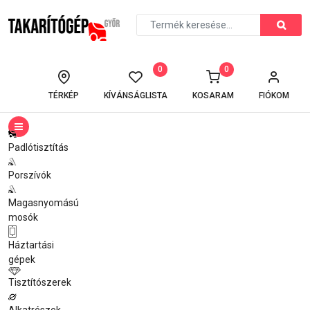
0
0
TÉRKÉP
KÍVÁNSÁGLISTA
KOSARAM
FIÓKOM
Padlótisztítás
Porszívók
Magasnyomású
mosók
Háztartási
gépek
Tisztítószerek