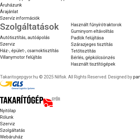
Áruházunk
Árajánlat
Szervíz információk
Szolgáltatások
Használt fűnyírótraktorok
Guminyom eltávolítás
Autótisztítás, autóápolás
Padlók felújítása
Szerviz
Szárazjeges tisztítás
Ház-, épület-, csarnoktisztítás
Tetőtisztítás
Villanymotor felújítás
Bérlés, gépkölcsönzés
Használt tisztítógépek
Takaritogepgyor.hu © 2025 Nilfisk. All Rights Reserved. Designed by
pan
Nyitólap
Rólunk
Szerviz
Szolgáltatás
Webáruház