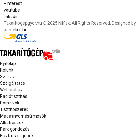
Pinterest
youtube
linkedin
Takaritogepgyor.hu © 2025 Nilfisk. All Rights Reserved. Designed by
pantelics.hu
.
Nyitólap
Rólunk
Szerviz
Szolgáltatás
Webáruház
Padlótisztítás
Porszívók
Tisztítószerek
Magasnyomású mosók
Alkatrészek
Park gondozás
Háztartási gépek