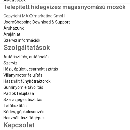
Alkatrészek
Telepített hidegvizes magasnyomású mosók
Copyright MAXXmarketing GmbH
JoomShopping Download & Support
Áruházunk
Árajánlat
Szervíz információk
Szolgáltatások
Autótisztítás, autóápolás
Szerviz
Ház-, épület-, csarnoktisztítás
Villanymotor felújítás
Használt fűnyírótraktorok
Guminyom eltávolítás
Padlók felújítása
Szárazjeges tisztítás
Tetőtisztítás
Bérlés, gépkölcsönzés
Használt tisztítógépek
Kapcsolat