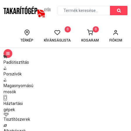
0
0
TÉRKÉP
KÍVÁNSÁGLISTA
KOSARAM
FIÓKOM
Padlótisztítás
Porszívók
Magasnyomású
mosók
Háztartási
gépek
Tisztítószerek