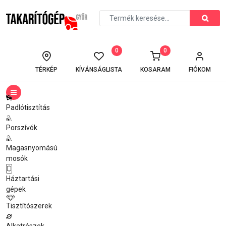
0
0
TÉRKÉP
KÍVÁNSÁGLISTA
KOSARAM
FIÓKOM
Padlótisztítás
Porszívók
Magasnyomású
mosók
Háztartási
gépek
Tisztítószerek