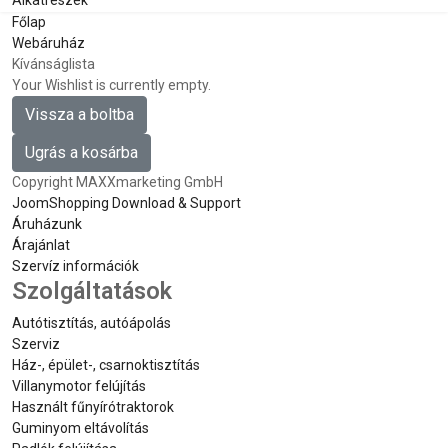
Alkatrészek
Főlap
Webáruház
Kívánságlista
Your Wishlist is currently empty.
Vissza a boltba
Ugrás a kosárba
Copyright MAXXmarketing GmbH
JoomShopping Download & Support
Áruházunk
Árajánlat
Szervíz információk
Szolgáltatások
Autótisztítás, autóápolás
Szerviz
Ház-, épület-, csarnoktisztítás
Villanymotor felújítás
Használt fűnyírótraktorok
Guminyom eltávolítás