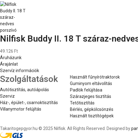
Nilfisk Buddy II. 18 T száraz-nedve
49.126 Ft
Áruházunk
Árajánlat
Szervíz információk
Szolgáltatások
Használt fűnyírótraktorok
Guminyom eltávolítás
Autótisztítás, autóápolás
Padlók felújítása
Szerviz
Szárazjeges tisztítás
Ház-, épület-, csarnoktisztítás
Tetőtisztítás
Villanymotor felújítás
Bérlés, gépkölcsönzés
Használt tisztítógépek
Takaritogepgyor.hu © 2025 Nilfisk. All Rights Reserved. Designed by
pan