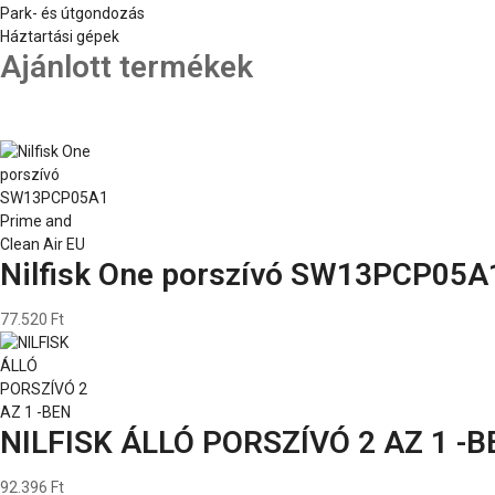
Park- és útgondozás
Háztartási gépek
Ajánlott termékek
Nilfisk One porszívó SW13PCP05A1
77.520 Ft
NILFISK ÁLLÓ PORSZÍVÓ 2 AZ 1 -B
92.396 Ft