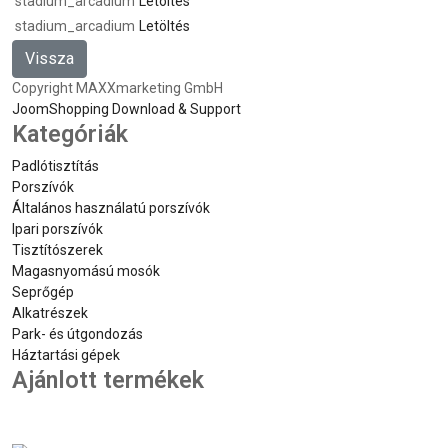
stadium_arcadium
Letöltés
stadium_arcadium
Letöltés
Copyright MAXXmarketing GmbH
JoomShopping Download & Support
Kategóriák
Padlótisztítás
Porszívók
Általános használatú porszívók
Ipari porszívók
Tisztítószerek
Magasnyomású mosók
Seprőgép
Alkatrészek
Park- és útgondozás
Háztartási gépek
Ajánlott termékek