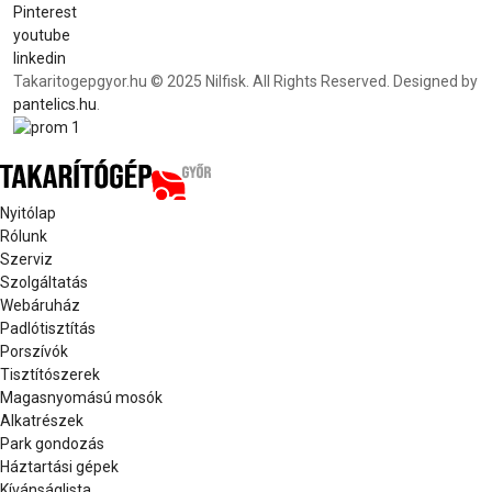
Pinterest
youtube
linkedin
Takaritogepgyor.hu © 2025 Nilfisk. All Rights Reserved. Designed by
pantelics.hu
.
Nyitólap
Rólunk
Szerviz
Szolgáltatás
Webáruház
Padlótisztítás
Porszívók
Tisztítószerek
Magasnyomású mosók
Alkatrészek
Park gondozás
Háztartási gépek
Kívánságlista