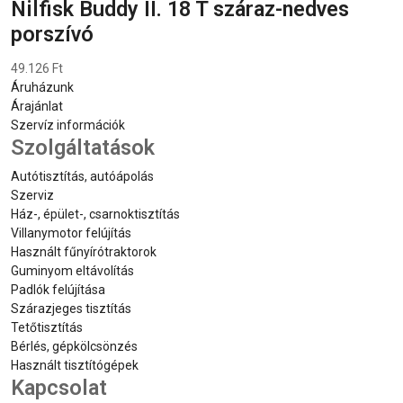
Nilfisk Buddy II. 18 T száraz-nedves
porszívó
49.126 Ft
Áruházunk
Árajánlat
Szervíz információk
Szolgáltatások
Autótisztítás, autóápolás
Szerviz
Ház-, épület-, csarnoktisztítás
Villanymotor felújítás
Használt fűnyírótraktorok
Guminyom eltávolítás
Padlók felújítása
Szárazjeges tisztítás
Tetőtisztítás
Bérlés, gépkölcsönzés
Használt tisztítógépek
Kapcsolat