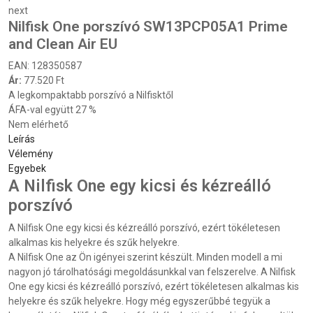
next
Nilfisk One porszívó SW13PCP05A1 Prime
and Clean Air EU
EAN:
128350587
Ár:
77.520 Ft
A legkompaktabb porszívó a Nilfisktől
ÁFA-val együtt 27 %
Nem elérhető
Leírás
Vélemény
Egyebek
A Nilfisk One egy kicsi és kézreálló
porszívó
A Nilfisk One egy kicsi és kézreálló porszívó, ezért tökéletesen
alkalmas kis helyekre és szűk helyekre.
A Nilfisk One az Ön igényei szerint készült. Minden modell a mi
nagyon jó tárolhatósági megoldásunkkal van felszerelve. A Nilfisk
One egy kicsi és kézreálló porszívó, ezért tökéletesen alkalmas kis
helyekre és szűk helyekre. Hogy még egyszerűbbé tegyük a