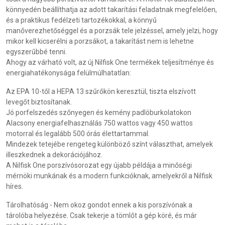
könnyedén beállíthatja az adott takarítási feladatnak megfelelően,
és a praktikus fedélzeti tartozékokkal, a könnyű
manőverezhetőséggel és a porzsák tele jelzéssel, amely jelzi, hogy
mikor kell kicserélni a porzsákot, a takarítást nem is lehetne
egyszerűbbé tenni.
Ahogy az várható volt, az új Nilfisk One termékek teljesítménye és
energiahatékonysága felülmúlhatatlan:
Az EPA 10-től a HEPA 13 szűrőkön keresztül, tiszta elszívott
levegőt biztosítanak.
Jó porfelszedés szőnyegen és kemény padlóburkolatokon
Alacsony energiafelhasználás 750 wattos vagy 450 wattos
motorral és legalább 500 órás élettartammal.
Mindezek tetejébe rengeteg különböző színt választhat, amelyek
illeszkednek a dekorációjához.
A Nilfisk One porszívósorozat egy újabb példája a minőségi
mérnöki munkának és a modern funkcióknak, amelyekről a Nilfisk
híres.
Tárolhatóság - Nem okoz gondot ennek a kis porszívónak a
tárolóba helyezése. Csak tekerje a tömlőt a gép köré, és már