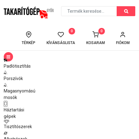
0
0
TÉRKÉP
KÍVÁNSÁGLISTA
KOSARAM
FIÓKOM
Padlótisztítás
Porszívók
Magasnyomású
mosók
Háztartási
gépek
Tisztítószerek