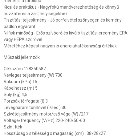
mehet is a tárolóba.
Kicsi és praktikus - Nagyfokú manőverezhetőség és könnyű
hozzáférés a zárt helyiségekhez
Tisztítási teljesítmény - Jó porfelvétel szőnyegen és kemény
padlón egyaránt.
Nilfisk minőség - Erős szívóerő és kiváló tisztítási eredmény EPA
vagy HEPA szűrővel
Méretéhez képest nagyon jó energiahatékonysági értékek.
Műszaki jellemzők:
Cikkszám:128350587
Névleges teljesítmény (W) 700
Vákuum (kPa) 15
Kábelhossz (m) 5
Súly (kg) 4,5
Porzsák térfogata (l) 3
Levegőáram tömlővel (l/sec.) 30
Szívóteljesítmény motor/cső vége (W) /217
Voltage/frequency (V/Hz) 220-240/50-60
Szín : Kék
Hosszúság x szélesség x magasság (cm) : 38x28x27