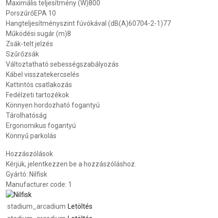
Maximális teljesítmény (W)800
PorszűrőEPA 10
Hangteljesítményszint fúvókával (dB(A)60704-2-1)77
Működési sugár (m)8
Zsák-telt jelzés
Szűrőzsák
Változtatható sebességszabályozás
Kábel visszatekercselés
Kattintós csatlakozás
Fedélzeti tartozékok
Könnyen hordozható fogantyú
Tárolhatóság
Ergonomikus fogantyú
Könnyű parkolás
Hozzászólások
Kérjük, jelentkezzen be a hozzászóláshoz.
Gyártó:
Nilfisk
Manufacturer code:
1
stadium_arcadium
Letöltés