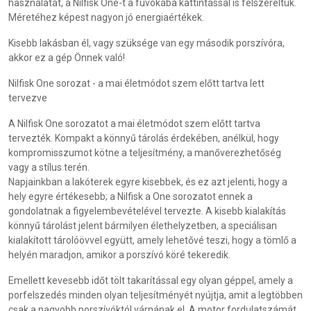
használatát, a Nilfisk One-t a fúvókába kattintással is felszereltük.
Méretéhez képest nagyon jó energiaértékek.
Kisebb lakásban él, vagy szüksége van egy második porszívóra,
akkor ez a gép Önnek való!
Nilfisk One sorozat - a mai életmódot szem előtt tartva lett
tervezve
A Nilfisk One sorozatot a mai életmódot szem előtt tartva
tervezték. Kompakt a könnyű tárolás érdekében, anélkül, hogy
kompromisszumot kötne a teljesítmény, a manőverezhetőség
vagy a stílus terén.
Napjainkban a lakóterek egyre kisebbek, és ez azt jelenti, hogy a
hely egyre értékesebb; a Nilfisk a One sorozatot ennek a
gondolatnak a figyelembevételével tervezte. A kisebb kialakítás
könnyű tárolást jelent bármilyen élethelyzetben, a speciálisan
kialakított tárolóövvel együtt, amely lehetővé teszi, hogy a tömlő a
helyén maradjon, amikor a porszívó köré tekeredik.
Emellett kevesebb időt tölt takarítással egy olyan géppel, amely a
porfelszedés minden olyan teljesítményét nyújtja, amit a legtöbben
csak a nagyobb porszívóktól várnának el. A motor fordulatszámát