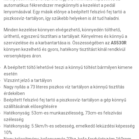
automatikus fékrendszer megkönnyíti a kezelést a pedál
lenyomásával. Egy másik előnye a beépített felszívó fej tartó a
piszkosvíz-tartályon, így szűkebb helyeken is át tud haladni.
Minden kezelése könnyen elvégezhető, könnyedén tölthető,
üríthető, egyszerű tisztítani a tartályait. Kényelmes és könnyű a
szervizelése és a karbantartása is. Összességében az
AS530R
könnyen kezelhető és gyors, hatékony tisztítást kínál rendkívül
versenyképes áron.
A beépített töltő lehetővé teszi a könnyű töltést bármilyen kimene
esetén
Vízszint jelző a tartályon
Nagy nyílás a 73 literes piszkos víz tartályon a könnyű tisztítás
érdekében
Beépített felszívó fej tartó a piszkosvíz-tartályon a gép könnyű
szállításának elősegítésére
Hatékonyság: 53cm-es munkaszélesség, 73cm-es felszívási
szélesség
Hatékonyság: 5.5km/h-es sebesség, emelkedő leküzdési képesség
10%