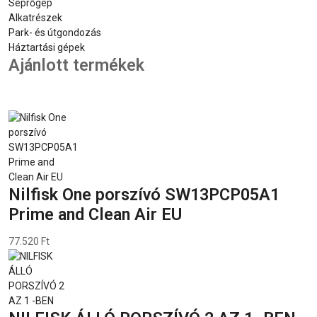
Seprőgép
Alkatrészek
Park- és útgondozás
Háztartási gépek
Ajánlott termékek
Nilfisk One porszívó SW13PCP05A1
Prime and Clean Air EU
77.520 Ft