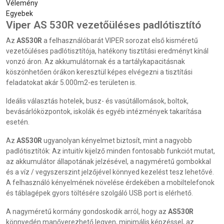
Vélemény
Egyebek
Viper AS 530R vezetőüléses padlótisztító
Az
AS530R
a felhasználóbarát VIPER sorozat első kisméretű
vezetőüléses padlótisztítója, hatékony tisztítási eredményt kínál
vonzó áron. Az akkumulátornak és a tartálykapacitásnak
köszönhetően órákon keresztül képes elvégezni a tisztítási
feladatokat akár 5.000m2-es területen is.
Ideális választás hotelek, busz- és vasútállomások, boltok,
bevásárlóközpontok, iskolák és egyéb intézmények takarítása
esetén.
Az
AS530R
ugyanolyan kényelmet biztosít, mint a nagyobb
padlótisztítók: Az intuitív kijelző minden fontosabb funkciót mutat,
az akkumulátor állapotának jelzésével, a nagyméretű gombokkal
és a víz / vegyszerszint jelzőjével könnyed kezelést tesz lehetővé.
A felhasználó kényelmének növelése érdekében a mobiltelefonok
és táblagépek gyors töltésére szolgáló USB port is elérhető.
A nagyméretű kormány gondoskodik arról, hogy az
AS530R
könnyedén manőverezhető legyen, minimális képzéssel, az