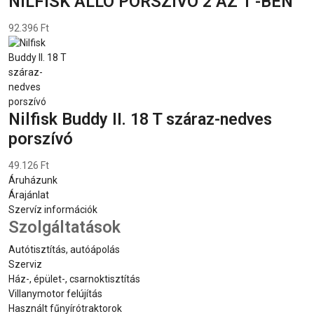
NILFISK ÁLLÓ PORSZÍVÓ 2 AZ 1 -BEN
92.396 Ft
Nilfisk Buddy II. 18 T száraz-nedves
porszívó
49.126 Ft
Áruházunk
Árajánlat
Szervíz információk
Szolgáltatások
Autótisztítás, autóápolás
Szerviz
Ház-, épület-, csarnoktisztítás
Villanymotor felújítás
Használt fűnyírótraktorok