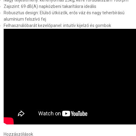
Nagy teljesítmény: kefenyomás 23kg, kefe fordulatszám 160rpm
Zajszint: 69 dB(A) napközbeni takarításra ideális
Robusztus design: Elülső ütközők, erős váz és nagy teherbírású
alumínium felszívó fej
Felhasználóbarát kezelőpanel: intuitív kijelző és gombok
Hozzászólások