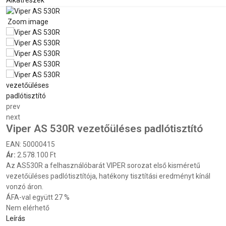
Alkatrészek
Zoom image
prev
next
Viper AS 530R vezetőüléses padlótisztító
EAN:
50000415
Ár:
2.578.100 Ft
Az AS530R a felhasználóbarát VIPER sorozat első kisméretű
vezetőüléses padlótisztítója, hatékony tisztítási eredményt kínál
vonzó áron.
ÁFA-val együtt 27 %
Nem elérhető
Leírás