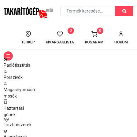
0
0
TÉRKÉP
KÍVÁNSÁGLISTA
KOSARAM
FIÓKOM
Padlótisztítás
Porszívók
Magasnyomású
mosók
Háztartási
gépek
Tisztítószerek